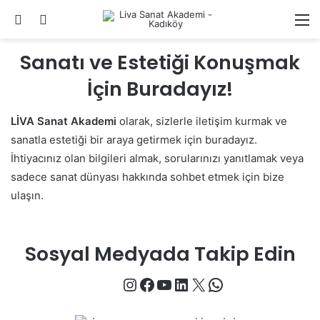
Arama yap ...
Dış görünümü değiştir
M
Sanatı ve Estetiği Konuşmak
İçin Buradayız!
LİVA Sanat Akademi
olarak, sizlerle iletişim kurmak ve
sanatla estetiği bir araya getirmek için buradayız.
İhtiyacınız olan bilgileri almak, sorularınızı yanıtlamak veya
sadece sanat dünyası hakkında sohbet etmek için bize
ulaşın.
Sosyal Medyada Takip Edin
Instagram
Facebook
YouTube
LinkedIn
X
WhatsApp